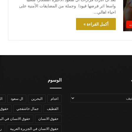
واسعا اثر فرضها قيودا وجملة من المضايقات الأمنية على
احياء اهالي…
أكمل القراءة »
ت
الوسوم
اعدام
البحرين
ال سعود
ال
القطيف
جمال خاشقجي
حقوق 
حقوق الانسان
حقوق الانسان في الب
حقوق الانسان في الجزيرة العربية
رؤي