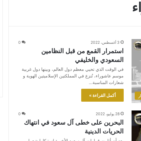
ء
3 أغسطس، 2022
0
استمرار القمع من قبل النظامين
السعودي والخليفي
في الوقت الذي تحيي معظم دول العالم، وبينها دول غربية
موسم عاشوراء، تُنزع في المملكتين الإسلاميتين الهوية و
شعارات المناسبة…
أكمل القراءة »
ر
28 يوليو، 2022
0
البحرين على خطى آل سعود في انتهاك
الحريات الدينية
بعد أن أثارت قرارات آل سعود الأخيرة استنكارا شعبيا