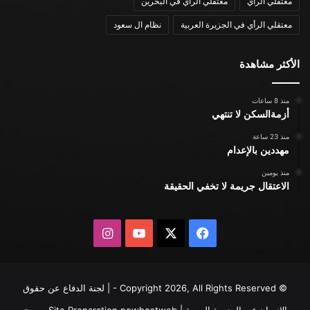
معتقلي الرأي
معتقلي الرأي في البحرين
معتقلي الرأي في الجزيرة العربية
نظام ال سعود
الأكثر مشاهدة
منذ 8 ساعات
أزمةالسكن لا تنتهي
منذ 23 ساعة
مهددين بالإعدام
منذ يومين
الاعتقال جريمة لا تخفي الحقيقة
X
فيسبوك
يوتيوب
انستقرام
© Copyright 2026, All Rights Reserved - | لجنة الدفاع عن حقوق
الإنسان في الجزيرة العربية | Site Preparation
newhostweb
يسمح