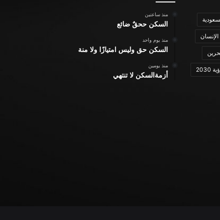
منذ ساعتين
سعودية
السكن ححقٌ ضائع
الإنسان
منذ يوم واحد
السكن حق وليس امتيازًا ولا منة
حرين
منذ يومين
ة 2030
أزمةالسكن لا تنتهي