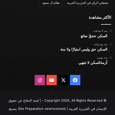
معتقلي الرأي في الجزيرة العربية
نظام ال سعود
الأكثر مشاهدة
منذ 5 ساعات
السكن ححقٌ ضائع
منذ يوم واحد
السكن حق وليس امتيازًا ولا منة
منذ يومين
أزمةالسكن لا تنتهي
X
فيسبوك
يوتيوب
انستقرام
© Copyright 2026, All Rights Reserved - | لجنة الدفاع عن حقوق
الإنسان في الجزيرة العربية | Site Preparation
newhostweb
يسمح