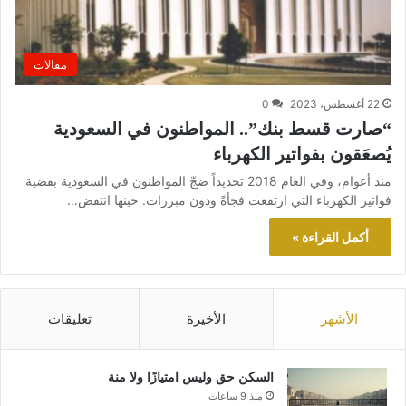
مقالات
22 أغسطس، 2023
0
“صارت قسط بنك”.. المواطنون في السعودية
يُصعَقون بفواتير الكهرباء
منذ أعوام، وفي العام 2018 تحديداً ضجّ المواطنون في السعودية بقضية
فواتير الكهرباء التي ارتفعت فجأةً ودون مبررات. حينها انتفض…
أكمل القراءة »
الأشهر
الأخيرة
تعليقات
السكن حق وليس امتيازًا ولا منة
منذ 9 ساعات