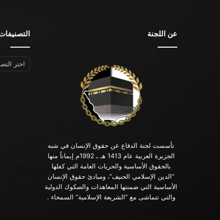
عن اللجنة
التصنيفات
التصنيفات
تأسست لجنة الدفاع عن حقوق الإنسان في شبه
الجزيرة العربية عام 1413 هـ ـ 1992م إيماناً منها
بالحقوق الأساسية والحريات العامة التي كفلها
“الدين الإسلامي الحنيف”، ومبادئ حقوق الإنسان
الأساسية التي ضمنتها المعاهدات والصكوك الدولية
والتي تتماشى مع “الشريعة الإسلامية” السمحاء .