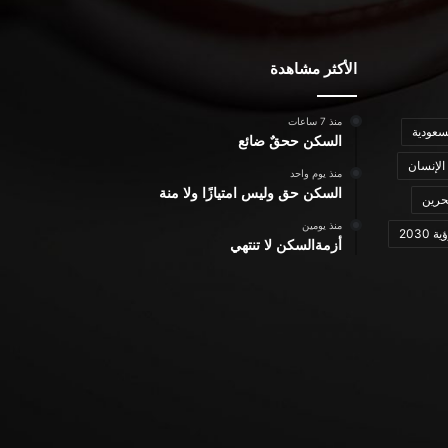
الأكثر مشاهدة
منذ 7 ساعات
سعودية
السكن ححقٌ ضائع
الإنسان
منذ يوم واحد
السكن حق وليس امتيازًا ولا منة
حرين
منذ يومين
ة 2030
أزمةالسكن لا تنتهي