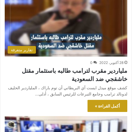
تقارير متفرقة
28 أكتوبر، 2022
0
ملياردير مقرب لترامب طالبه باستثمار مقتل
خاشقجي ضد السعودية
كشف موقع ميدل ايست آي البريطاني أن توم باراك ، الملياردير الحليف
لدونالد ترامب وجامع التبرعات للرئيس السابق ، أدلى…
أكمل القراءة »