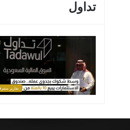
تداول
تقارير متفرق