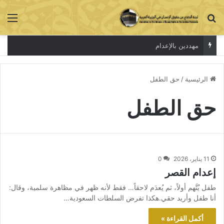
بحث عن
الق
مهددين بالإعدام
الرئيسية
/
حق الطفل
حق الطفل
11 يناير، 2026
0
إعدام القصر
طفل يُتَّهم أولاً، ثم يُعدَم لاحقاً… فقط لأنه ظهر في مظاهرة سلمية، وقال:
أنا طفل وأريد حقي.هكذا تفرض السلطات السعودية…
أكمل القراءة »