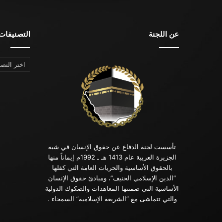
عن اللجنة
التصنيفات
التصنيفات
تأسست لجنة الدفاع عن حقوق الإنسان في شبه
الجزيرة العربية عام 1413 هـ ـ 1992م إيماناً منها
بالحقوق الأساسية والحريات العامة التي كفلها
“الدين الإسلامي الحنيف”، ومبادئ حقوق الإنسان
الأساسية التي ضمنتها المعاهدات والصكوك الدولية
والتي تتماشى مع “الشريعة الإسلامية” السمحاء .