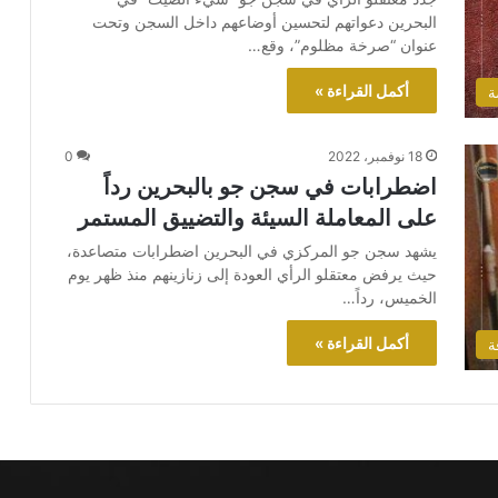
البحرين دعواتهم لتحسين أوضاعهم داخل السجن وتحت
عنوان “صرخة مظلوم”، وقع…
أكمل القراءة »
ة
18 نوفمبر، 2022
0
اضطرابات في سجن جو بالبحرين رداً
على المعاملة السيئة والتضييق المستمر
يشهد سجن جو المركزي في البحرين اضطرابات متصاعدة،
حيث يرفض معتقلو الرأي العودة إلى زنازينهم منذ ظهر يوم
الخميس، رداً…
أكمل القراءة »
ة