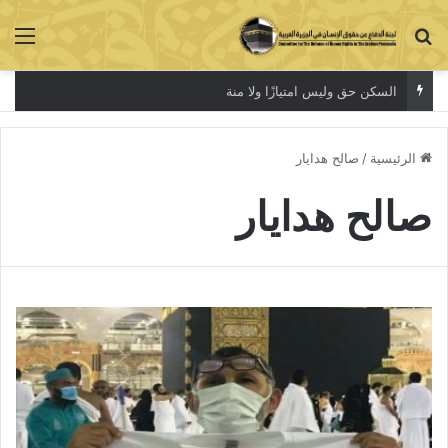
بحث عن
الق
السكن حق وليس امتيازًا ولا منة
الرئيسية
/
صالح هدايار
صالح هدايار