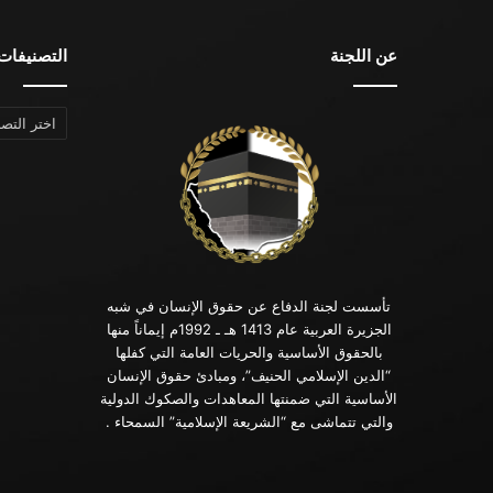
عن اللجنة
التصنيفات
التصنيفات
تأسست لجنة الدفاع عن حقوق الإنسان في شبه
الجزيرة العربية عام 1413 هـ ـ 1992م إيماناً منها
بالحقوق الأساسية والحريات العامة التي كفلها
“الدين الإسلامي الحنيف”، ومبادئ حقوق الإنسان
الأساسية التي ضمنتها المعاهدات والصكوك الدولية
والتي تتماشى مع “الشريعة الإسلامية” السمحاء .