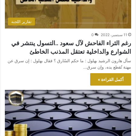
تقارير اللجنة
11 سبتمبر، 2022
0
رغم الثراء الفاحش لآل سعود ..التسول ينتشر في
الشوارع والداخلية تعتقل المذنب الخاطئ
سأل هارون الرشيد بهلول : ما حكم السّارق ؟ فقال بهلول : إن سرق عن
مهنة تُقطع يده، وإن سرق…
أكمل القراءة »