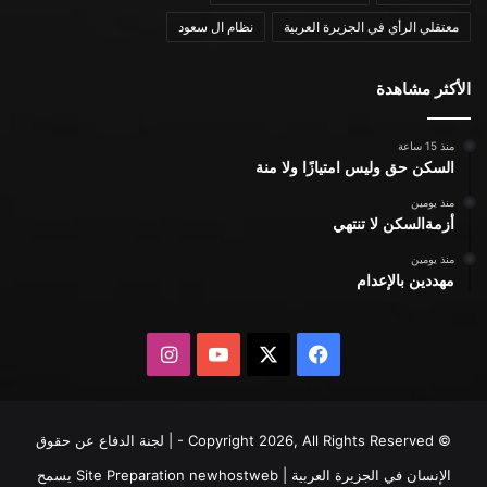
معتقلي الرأي في الجزيرة العربية
نظام ال سعود
الأكثر مشاهدة
منذ 15 ساعة
السكن حق وليس امتيازًا ولا منة
منذ يومين
أزمةالسكن لا تنتهي
منذ يومين
مهددين بالإعدام
X
فيسبوك
يوتيوب
انستقرام
© Copyright 2026, All Rights Reserved - | لجنة الدفاع عن حقوق
الإنسان في الجزيرة العربية | Site Preparation
newhostweb
يسمح