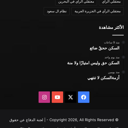
معتقلي الرأي
معتقلي الرأي في البحرين
معتقلي الرأي في الجزيرة العربية
نظام ال سعود
الأكثر مشاهدة
منذ 9 ساعات
السكن ححقٌ ضائع
منذ يوم واحد
السكن حق وليس امتيازًا ولا منة
منذ يومين
أزمةالسكن لا تنتهي
X
فيسبوك
يوتيوب
انستقرام
© Copyright 2026, All Rights Reserved - | لجنة الدفاع عن حقوق