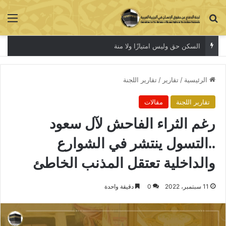
بحث عن
الق
السكن حق وليس امتيازًا ولا منة
الرئيسية
/
تقارير
/
تقارير اللجنة
تقارير اللجنة
مقالات
رغم الثراء الفاحش لآل سعود
..التسول ينتشر في الشوارع
والداخلية تعتقل المذنب الخاطئ
11 سبتمبر، 2022
0
دقيقة واحدة