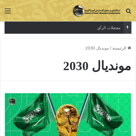
بحث عن
الق
معتقلات الرأي
الرئيسية
/
مونديال 2030
مونديال 2030