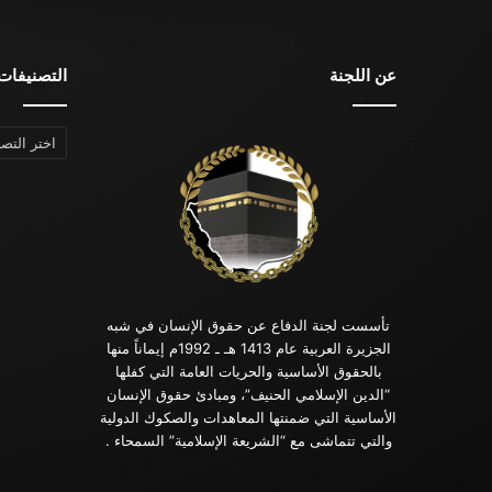
عن اللجنة
التصنيفات
التصنيفات
تأسست لجنة الدفاع عن حقوق الإنسان في شبه
الجزيرة العربية عام 1413 هـ ـ 1992م إيماناً منها
بالحقوق الأساسية والحريات العامة التي كفلها
“الدين الإسلامي الحنيف”، ومبادئ حقوق الإنسان
الأساسية التي ضمنتها المعاهدات والصكوك الدولية
والتي تتماشى مع “الشريعة الإسلامية” السمحاء .