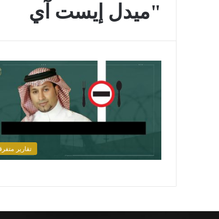
"ميدل إيست آي
تقارير متفرق