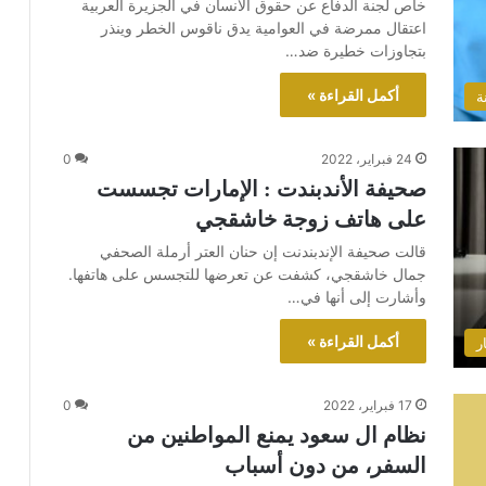
خاص لجنة الدفاع عن حقوق الانسان في الجزيرة العربية
اعتقال ممرضة في العوامية يدق ناقوس الخطر وينذر
بتجاوزات خطيرة ضد…
أكمل القراءة »
ة
24 فبراير، 2022
0
صحيفة الأندبندت : الإمارات تجسست
على هاتف زوجة خاشقجي
قالت صحيفة الإندبندنت إن حنان العتر أرملة الصحفي
جمال خاشقجي، كشفت عن تعرضها للتجسس على هاتفها.
وأشارت إلى أنها في…
أكمل القراءة »
ر
17 فبراير، 2022
0
نظام ال سعود يمنع المواطنين من
السفر، من دون أسباب