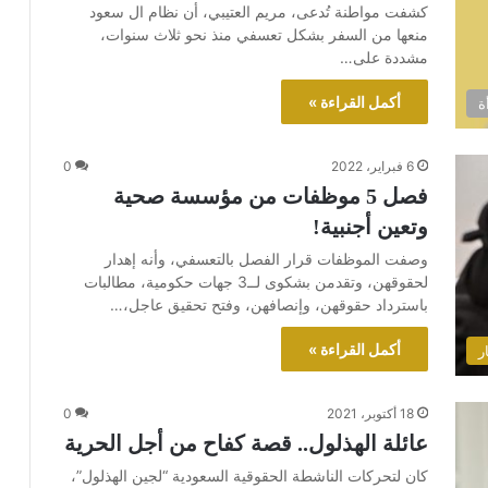
كشفت مواطنة تُدعى، مريم العتيبي، أن نظام ال سعود
منعها من السفر بشكل تعسفي منذ نحو ثلاث سنوات،
مشددة على…
أكمل القراءة »
ة
6 فبراير، 2022
0
فصل 5 موظفات من مؤسسة صحية
وتعين أجنبية!
وصفت الموظفات قرار الفصل بالتعسفي، وأنه إهدار
لحقوقهن، وتقدمن بشكوى لــ3 جهات حكومية، مطالبات
باسترداد حقوقهن، وإنصافهن، وفتح تحقيق عاجل،…
أكمل القراءة »
ر
18 أكتوبر، 2021
0
عائلة الهذلول.. قصة كفاح من أجل الحرية
كان لتحركات الناشطة الحقوقية السعودية “لجين الهذلول”،