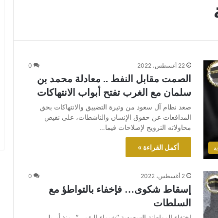
22 أغسطس، 2022
0
الصمت مقابل النفط .. معادلة محمد بن
سلمان مع الغرب تفتح أبواب الانتهاكات
صعد نظام آل سعود من وتيرة التضييق والانتهاكات بحق
المدافعات عن حقوق الإنسان والناشطات، على نقيض
محاولاته الترويج لإصلاحات فيما…
أكمل القراءة »
ة
2 أغسطس، 2022
0
إسقاط شكوى… فإخفاء بالتواطؤ مع
السلطات
اختفاء المواطنة السعودية “شيماء البقمي”، منذ أبريل