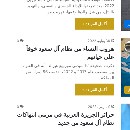
2022، بعد تعرضها للإيذاء الجسدي والنفسي، والتهديد
بالقتل، من قبل والدها وعمها، فهربت من…
أكمل القراءة »
ر
30 يوليو، 2022
0
هروب النساء من نظام آل سعود خوفاً
على حياتهم
ذكرت صحيفة “ذا سيدني مورنينغ هيرالد” أنه في الفترة
بين منتصف عام 2017 و 2022، تقدمت 86 إمرأة من
المملكة…
أكمل القراءة »
ر
9 مارس، 2022
0
حرائر الجزيرة العربية في مرمى انتهاكات
نظام آل سعود من جديد