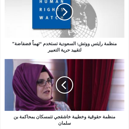
منظمة رايتس ووتش: السعودية تستخدم “تهماً فضفاضة”
لتقييد حرية التعبير
منظمة حقوقية وخطيبة خاشقجي تتمسكان بمحاكمة بن
سلمان