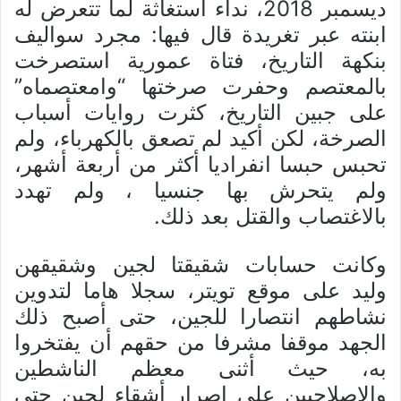
ديسمبر 2018، نداء استغاثة لما تتعرض له
ابنته عبر تغريدة قال فيها: مجرد سواليف
بنكهة التاريخ، فتاة عمورية استصرخت
بالمعتصم وحفرت صرختها “وامعتصماه”
على جبين التاريخ، كثرت روايات أسباب
الصرخة، لكن أكيد لم تصعق بالكهرباء، ولم
تحبس حبسا انفراديا أكثر من أربعة أشهر،
ولم يتحرش بها جنسيا ، ولم تهدد
بالاغتصاب والقتل بعد ذلك.
وكانت حسابات شقيقتا لجين وشقيقهن
وليد على موقع تويتر، سجلا هاما لتدوين
نشاطهم انتصارا للجين، حتى أصبح ذلك
الجهد موقفا مشرفا من حقهم أن يفتخروا
به، حيث أثنى معظم الناشطين
والإصلاحيين على إصرار أشقاء لجين حتى