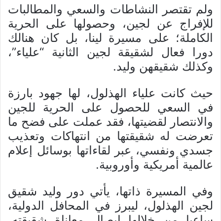
ولم تقتصر النشاطات والسعي والمطالبات
للإفراج عن لجين، وحصولها على الحرية
الكاملة؛ على مسيرة لينا، بل كان هنالك
دورا فعال لشقيقة لجين الثانية “علياء”،
وكذلك شقيقهن وليد.
حيث كانت علياء الهذلول، لها جهود بارزة
في السعي للحصول على الحرية للجين
والانتصار لقضيتها، فقد عملت على فضح ما
تعرضت له شقيقتها من انتهاكات وتعذيب
جسدي ونفسي، عبر لقاءاتها بوسائل إعلام
عالمية أمريكية وأوروبية.
وفي المسيرة ذاتها، يأتي دور وليد شقيق
لجين الهذلول، ليبرز في المحافل الدولية،
ساعيا من خلالها إيصال معاناة شقيقته،