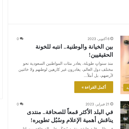
6 أكتوبر، 2023
0
بين الخيانة والوطنية.. انتبه للخونة
الحقيقيين!
منذ سنواتٍ طويلة، يغادر مئات المواطنين السعودية نحو
مختلف دول العالم، يغادرون غير كارهين لوطنهم ولا خائنين
لأرضهم، بل أملاً…
أكمل القراءة »
ة
21 فبراير، 2023
0
في البلد الأكثر قمعاً للصحافة.. منتدى
يناقش أهمية الإعلام وسُبُل تطويره!
في ظل رقابةٍ خانقةٍ وتقييد مُحكَمٍ على الصحافة ووسائل