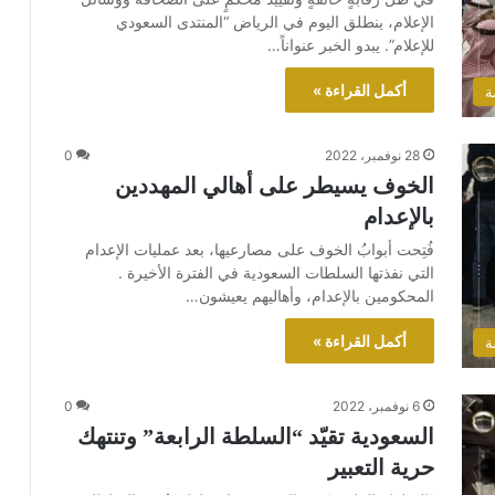
الإعلام، ينطلق اليوم في الرياض “المنتدى السعودي
للإعلام”. يبدو الخبر عنواناً…
أكمل القراءة »
ة
28 نوفمبر، 2022
0
الخوف يسيطر على أهالي المهددين
بالإعدام
فُتِحت أبوابُ الخوف على مصارعيها، بعد عمليات الإعدام
التي نفذتها السلطات السعودية في الفترة الأخيرة .
المحكومين بالإعدام، وأهاليهم يعيشون…
أكمل القراءة »
ة
6 نوفمبر، 2022
0
السعودية تقيّد “السلطة الرابعة” وتنتهك
حرية التعبير