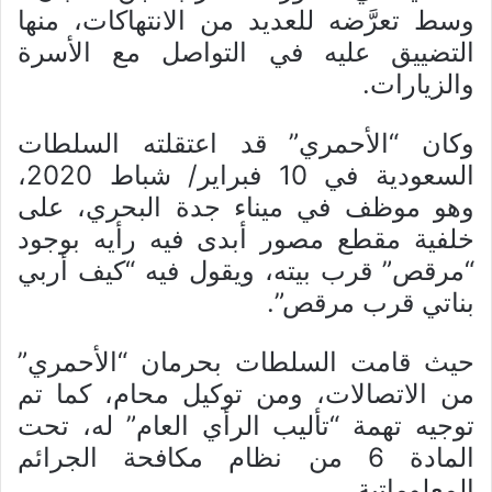
وسط تعرَّضه للعديد من الانتهاكات، منها
التضييق عليه في التواصل مع الأسرة
والزيارات.
وكان “الأحمري” قد اعتقلته السلطات
السعودية في 10 فبراير/ شباط 2020،
وهو موظف في ميناء جدة البحري، على
خلفية مقطع مصور أبدى فيه رأيه بوجود
“مرقص” قرب بيته، ويقول فيه “كيف أربي
بناتي قرب مرقص”.
حيث قامت السلطات بحرمان “الأحمري”
من الاتصالات، ومن توكيل محام، كما تم
توجيه تهمة “تأليب الرأي العام” له، تحت
المادة 6 من نظام مكافحة الجرائم
المعلوماتية.