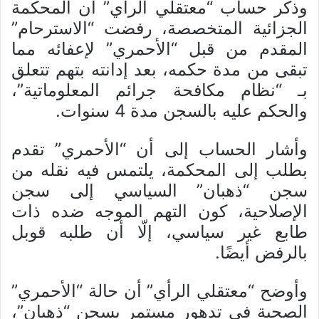
وذكر حساب “معتقلي الرأي” أن المحكمة
الجزائية المتخصصة، رفضت “الاسترحام”
المقدم من قبل “الأحمري” لإعفائه مما
تبقى من مدة حكمه، بعد إدانته بتهم تتعلق
بـ “نظام مكافحة جرائم المعلوماتية”،
والحكم عليه بالسجن مدة 4 سنوات.
وأشار الحساب إلى أن “الأحمري” تقدم
بطلب إلى المحكمة، يلتمس فيه نقله من
سجن “ذهبان” السياسي إلى سجن
الإصلاحية، كون التهم الموجه ضده ذات
طابع غير سياسي، إلّا أن طلبه قوبل
بالرفض أيضًا.
وأوضح “معتقلي الرأي” أن حالة “الأحمري”
الصحية في تدهور مستمر بسجن “ذهبان”،