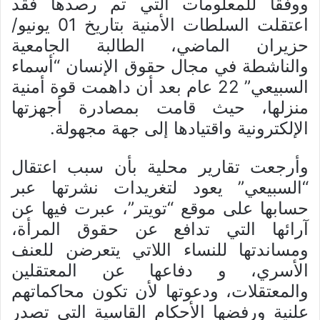
ووفقًا للمعلومات التي تم رصدها فقد
اعتقلت السلطات الأمنية بتاريخ 01 يونيو/
حزيران الماضي، الطالبة الجامعية
والناشطة في مجال حقوق الإنسان “أسماء
السبيعي” 22 عام بعد أن داهمت قوة أمنية
منزلها، حيث قامت بمصادرة أجهزتها
الإلكترونية واقتيادها إلى جهة مجهولة.
وأرجعت تقارير محلية بأن سبب اعتقال
“السبيعي” يعود لتغريدات نشرتها عبر
حسابها على موقع “تويتر”، عبرت فيها عن
آرائها التي تدافع عن حقوق المرأة،
ومساندتها للنساء اللاتي يتعرضن للعنف
الأسري، و دفاعها عن المعتقلين
والمعتقلات، ودعوتها لأن تكون محاكماتهم
علنية ورفضها الأحكام القاسية التي تصدر