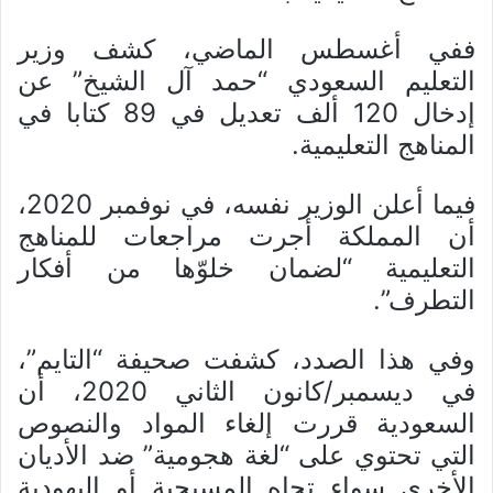
ففي أغسطس الماضي، كشف وزير
التعليم السعودي “حمد آل الشيخ” عن
إدخال 120 ألف تعديل في 89 كتابا في
المناهج التعليمية.
فيما أعلن الوزير نفسه، في نوفمبر 2020،
أن المملكة أجرت مراجعات للمناهج
التعليمية “لضمان خلوّها من أفكار
التطرف”.
وفي هذا الصدد، كشفت صحيفة “التايم”،
في ديسمبر/كانون الثاني 2020، أن
السعودية قررت إلغاء المواد والنصوص
التي تحتوي على “لغة هجومية” ضد الأديان
الأخرى سواء تجاه المسيحية أو اليهودية