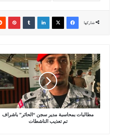
فيسبوك
X
لينكدإن
بينتي
شاركها
مطالبات بمحاسبة مدير سجن “الحائر” باشراف
تم تعذيب الناشطات