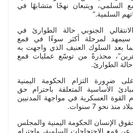
 السلمي، ويتبعان نهجًا متشابهًا في
هم السلمية.”
انتقالي الجنوبي حالة الطوارئ في
سيمهد لمرحلة أكثر سوءًا في قمع
يما بعد السلوك العنيف الذي واجهت به
هرين”، محذرةً من توسّع عمليات قمع
حالة الطوارئ.
لى ضرورة التزام الحكومة اليمنية
مبادئ الأساسية المتعلقة باحترام حق
م القوة العسكرية في مواجهة المدنيين
ذ نحو 7 سنوات.
وق الإنسان الحكومة اليمنية والمجلس
ي عن قمع الاحتجاجات السلمية، واحترام