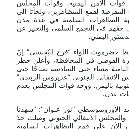
 قوات الأمن اليمنية، وقوات المجلس
ة المفرطة لقمع المتظاهرين، ولجأتا إلى
جهة التظاهرات السلمية في عدة مدن
لى حقهم في التجمع السلمي والتعبير عن
دستور اليمني.
ظ حضرموت اللواء “فرج البُحسني” إنّ
ارة الفوضى في المحافظة، وأعلن حظر
ثامنة مساء حتى السادسة صباحًا حتى
 الانتقالي الجنوبي “عديروس الزبيدي”
وبية باليمن، ووجه قوات المجلس بعدم
جات عدن.
د الأورومتوسطي “نور علوان”: “شهدنا
ة والمجلس الانتقالي الجنوبي وصلت حدّ
عان الآن على قمع التظاهرات السلمية