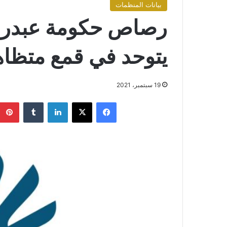
بيانات المنظمات
رصاص حكومة عبدر
يتوحد في قمع متظا
19 سبتمبر، 2021
فيسبوك
X
لينكدإن