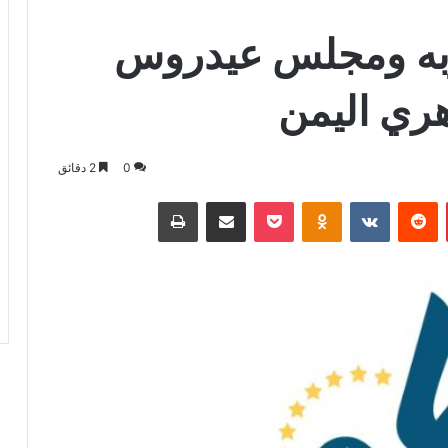
به ومجلس عيدروس
هري اليمن
0
2 دقائق
بينتيريست
بوكيت
Odnoklassniki
مشاركة عبر البريد
طباعة