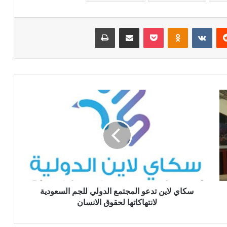
ريست
بوكيت
Odnoklassniki
مشاركة عبر البريد
طباعة
سكاي لاين تدعو المجتمع الدولي للجم السعودية
لانتهاكاتها لحقوق الانسان