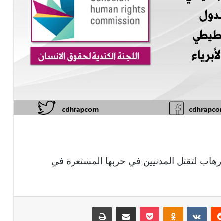
رهاب لتقتل المدنيين في حربها المستعرة في
ريست
بوكيت
Odnoklassniki
مشاركة عبر البريد
طباعة