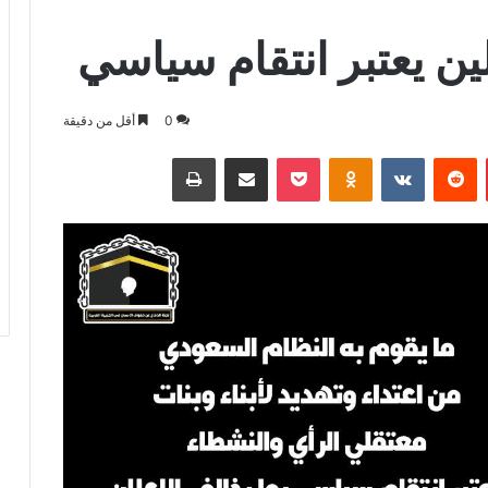
ين يعتبر انتقام سياسي
0
أقل من دقيقة
بينتيريست
بوكيت
Odnoklassniki
مشاركة عبر البريد
طباعة