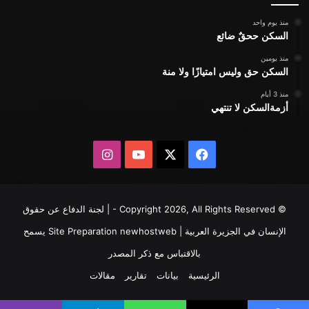
منذ يوم واحد
السكن ححقٌ ضائع
منذ يومين
السكن حق وليس امتيازًا ولا منة
منذ 3 أيام
أزمةالسكن لا تنتهي
X
فيسبوك
يوتيوب
انستقرام
© Copyright 2026, All Rights Reserved - | لجنة الدفاع عن حقوق
الإنسان في الجزيرة العربية | Site Preparation
newhostweb
يسمح
بالاقتباس مع ذكر المصدر
الرئيسية
بيانات
تقارير
مقالات