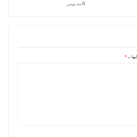
منذ يومين
يها بـ
*