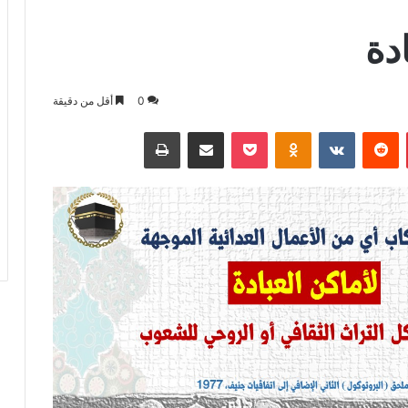
دة
0
أقل من دقيقة
بينتيريست
بوكيت
Odnoklassniki
مشاركة عبر البريد
طباعة