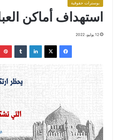
بوسترات حقوقية
استهداف أماكن العبا
12 يوليو، 2022
فيسبوك
X
لينكدإن