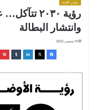
تقارير اللجنة
رؤية ٢٠٣٠ ت
وانتشار البطالة
15 سبتمبر، 2022
فيسبوك
X
لينكدإن