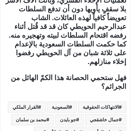
بلا سقفٍ يأويها دون أن تدفع السلطات
تعويضاً كافياً لهذه العائلات. الشاب
عبدالرحيم الحويطي كان قد قد قُتل أثناء
رفضه اقتحام السلطات لبيته وتهجيره منه.
كما حكمت السلطات السعودية بالإعدام
على ثلاثة شبان من آل الحويطي رفضوا
إخلاء منازلهم.
فهل ستحمي الحصانة هذا الكمّ الهائل من
الجرائم؟
الانتهاكات الحقوقية
السعودية
القرار الملكي
جمال خاشقجي
جو بايدن
محمد بن سلمان