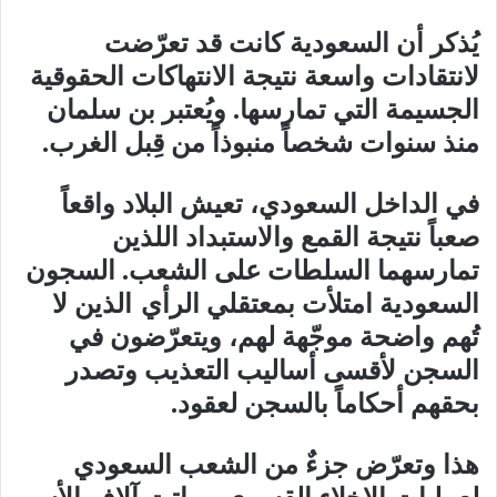
يُذكر أن السعودية كانت قد تعرّضت
لانتقادات واسعة نتيجة الانتهاكات الحقوقية
الجسيمة التي تمارسها. ويُعتبر بن سلمان
منذ سنوات شخصاً منبوذاً من قِبل الغرب.
في الداخل السعودي، تعيش البلاد واقعاً
صعباً نتيجة القمع والاستبداد اللذين
تمارسهما السلطات على الشعب. السجون
السعودية امتلأت بمعتقلي الرأي
الذين لا
تُهم واضحة موجّهة لهم، ويتعرّضون في
السجن لأقسى أساليب التعذيب وتصدر
بحقهم أحكاماً بالسجن لعقود.
هذا وتعرّض جزءٌ من الشعب السعودي
لعمليات الإخلاء القسري، وباتت آلاف الأسر