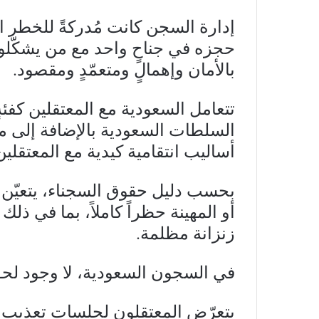
إدارة السجن كانت مُدركةً للخطر ال
حجزه في جناحٍ واحد مع من يشكّلون 
بالأمان وإهمالٍ ومتعمّدٍ ومقصود.
تتعامل السعودية مع المعتقلين كفئةٍ
السلطات السعودية بالإضافة إلى م
أساليب انتقامية كيدية مع المعتقلين
بحسب دليل حقوق السجناء، يتعيّن ح
أو المهينة حظراً كاملاً، بما في ذ
زنزانة مظلمة.
في السجون السعودية، لا وجود لحقٍ
يتعرّض المعتقلون لجلسات تعذيب