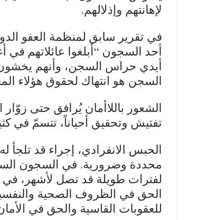
لإهانتهم وإذلالهم.
في تقرير سابق لمنظمة العفو الدو
أحد السجون “أبلغوا عائلاتهم في 
أيدي حراس السجن، وأنهم يخشون عل
السجن هو انتهاك لحقوق هؤلاء المع
الشعور باللاأمان يُرافق حتى زوّار 
تفتيش وتحقيق أحياناً، تتسمّ في كثي
الحبس الانفرادي، إجراء قد تلجأ ل
محددة وضرورية. في السجون السعود
لفترات طويلة قد تصل لأشهر، في انت
الحق في الظروف الصحية والنفسية
للعقوبات القاسية والحق في الأما