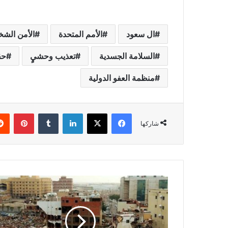
ال سعود
الأمم المتحدة
الأمن الش
السلامة الجسدية
تعذيب وحشيٍ
حق
منظمة العفو الدولية
فيسبوك
X
لينكدإن
بينتي
شاركها