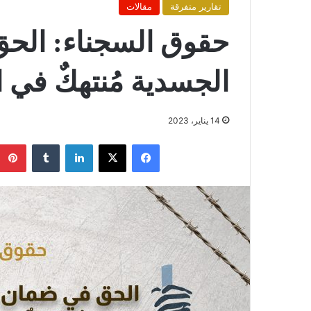
تقارير متفرقة
مقالات
حقوق السجناء: الح
الجسدية مُنتهكٌ في 
14 يناير، 2023
فيسبوك
X
لينكدإن