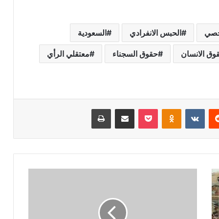
خصي
الحبس الانفرادي
السعودية
وق الانسان
حقوق السجناء
معتقلي الرأي
ريست
بوكيت
Odnoklassniki
مشاركة عبر البريد
طباعة