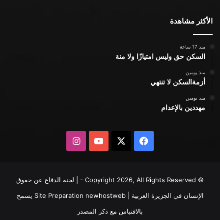
الأكثر مشاهدة
منذ 17 ساعة
السكن حق وليس امتيازًا ولا منة
منذ يومين
أزمةالسكن لا تنتهي
منذ يومين
مهددين بالإعدام
X
فيسبوك
يوتيوب
انستقرام
© Copyright 2026, All Rights Reserved - | لجنة الدفاع عن حقوق
الإنسان في الجزيرة العربية | Site Preparation
newhostweb
يسمح
بالاقتباس مع ذكر المصدر