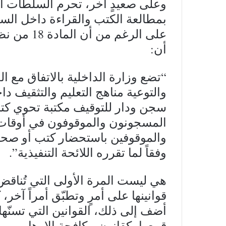
وعلى صعيدٍ آخر، تحرم السلطات ا
بمطالعة الكتب والقراءة داخل السج
على الرغم 
أن:
“تضع وزارة الداخلية بالاتفاق مع 
والتوعية مناهج التعليم والتثقيف 
سجن ودار للتوقيف مكتبة تحوي كتباً 
المسجونون والموقوفون في أوقات
والموقوفين باستحضار كتب أو صحف
وفقاً لما تقرره اللائحة التنفيذية”.
هي ليست المرة الأولى التي تُناقض
قوانينها على أمرٍ وتطبّق أمراً آخر
أضف إلى ذلك، القوانين التي تسنّ
قمعها، كقانون مكافحة الإرهاب.