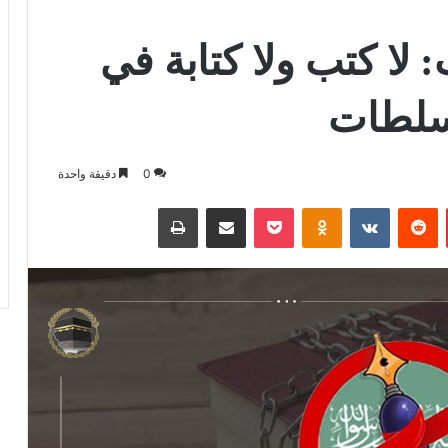
: لا كتب ولا كتابة في
لسلطات
0
دقيقة واحدة
بينتيريست
بوكيت
Odnoklassniki
مشاركة عبر البريد
طباعة