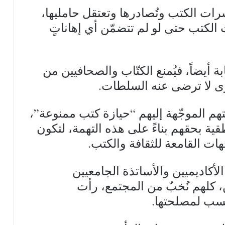
ات الكتب وتُصادرها وتعتقل حامليها،
الكتب حتى لو لم تتضمّن أي إهاناتٍ
 أيضاً، فيُمنع الكتّاب والصحافيين من
توى لا ترضى عنه السلطات.
م الموجّهة إليهم “حيازة كتب ممنوعة”،
ة بحقهم بناءً على هذه التهمة، لتكون
ت القامعة للثقافة والكتب.
اديميين والأساتذة الجامعيين
 كلهم نُخبٌ من المجتمع، رأت
سب لمصلحتها.