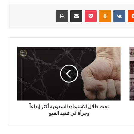
ريست
بوكيت
Odnoklassniki
مشاركة عبر البريد
طباعة
تحت ظلال الاستبداد: السعودية أكثر إبداعاً
وجرأة في تنفيذ القمع