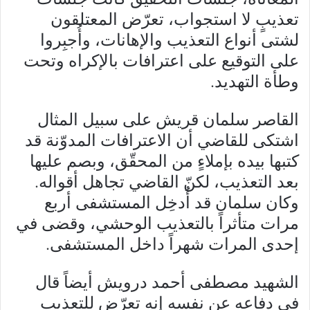
تعذيبٍ لا استجواب، تعرّض المعتلقون
لشتى أنواع التعذيب والإهانات، وأُجبِروا
على التوقيع على اعترافات بالإكراه وتحت
وطأة التهديد.
القاصر سلمان قريش على سبيل المثال
اشتكى للقاضي أن الاعترافات المدوّنة قد
كتبها بيده بإملاءٍ من المحقّق، وبصم عليها
بعد التعذيب، لكنّ القاضي تجاهل أقواله.
وكان سلمان قد أُدخِل المستشفى أربع
مرات متأثراً بالتعذيب الوحشي، وقضى في
إحدى المرات شهراً داخل المستشفى.
الشهيد مصطفى أحمد درويش أيضاً قال
في دفاعه عن نفسه إنه تعرّض للتعذيب