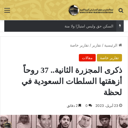
بحث عن
الق
السكن حق وليس امتيازًا ولا منة
الرئيسية
/
تقارير
/
تقارير خاصة
تقارير خاصة
مقالات
ذكرى المجزرة الثانية.. 37 روحاً
أزهقتها السلطات السعودية في
لحظة
23 أبريل، 2023
0
2 دقائق