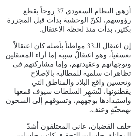
أزهق النظام السعودي 37 روحاً بقطع
رؤوسهم، لكنّ الوحشية بدأت قبل المجزرة
بكثير، بدأت منذ لحظة الاعتقال.
إن اعتقال الـ33 مواطناً بأصله كان اعتقالاً
تعسفياً، وهو اعتقالٌ سببه إما آراء المعتقلين
وتوجهاتهم وعقيدتهم، وإما مشاركتهم في
تظاهرات سلمية للمطالبة بالإصلاح
وتحسين واقع البلاد والمناطق التي
يقطنونها، لتُشهِر السلطات سيوف قمعها
واستبدادها بوجههم، وتسوقهم إلى السجون
بهمجيّةٍ وعنف.
خلف القضبان، عانى المعتلقون أشدّ
المعاناة، جلسات التحقيق كانت جلسات