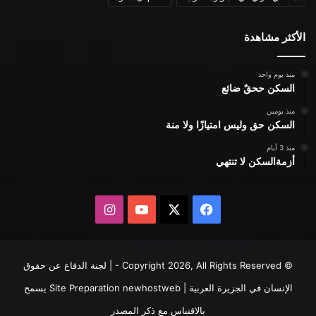
الأكثر مشاهدة
منذ يوم واحد
السكن ححقٌ ضائع
منذ يومين
السكن حق وليس امتيازًا ولا منة
منذ 3 أيام
أزمةالسكن لا تنتهي
X
فيسبوك
يوتيوب
انستقرام
© Copyright 2026, All Rights Reserved - | لجنة الدفاع عن حقوق
الإنسان في الجزيرة العربية | Site Preparation
newhostweb
يسمح
بالاقتباس مع ذكر المصدر