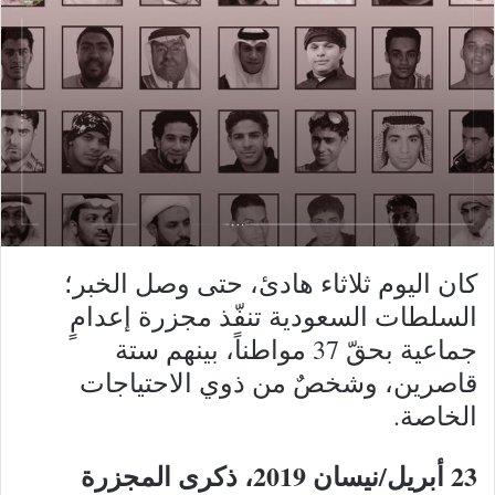
كان اليوم ثلاثاء هادئ، حتى وصل الخبر؛
السلطات السعودية تنفّذ مجزرة إعدامٍ
جماعية بحقّ 37 مواطناً، بينهم ستة
قاصرين، وشخصٌ من ذوي الاحتياجات
الخاصة.
23 أبريل/نيسان 2019، ذكرى المجزرة