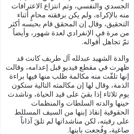
الجسدي والنفسي، وتم انتزاع الاعترافات
منه بالإكراه، ولم يكن برفقته محامٍ أثناء
التحقيق، وقال إن المحقق قام بحبسه أكثر
من مرة في الإنفرادي لعدة شهور، وأيضاً
تمّ تجاهل أقواله.
والدة الشهيد عبدلله آل طريف كانت قد
ظهرت في مقطع فيديو قبل إعدامه، وقالت
إنها تلقّت منه مكالمة طلب منها فيها براءة
الذمة، وقال لها إن مكالمته التالية ستكون
يوم ثلاثاء إذا بقيَ على قيد الحياة، وناشدت
حينها والدته السلطات والمنظمات
الحقوقية إنقاذ إبنها من السيف المسللط
على رقبته، لكن مناشداتها لم تلقَ آذاناً
صاغية، وفُجِعت بابنها.