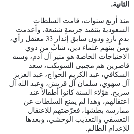
الثانية.
منذ أربع سنوات، قامت السلطات
السعودية بتنفيذ جريمةٍ شنيعة، وأعدمت
بدمٍ باردٍ ودون سابق إنذار 33 معتقل رأي،
ومن بينهم علماء دين، شابٌ من ذوي
الاحتياجات الخاصة هو منير آل آدم، وستة
قاصرين هم مجتبى السويكت، سعد
السكافي، عبد الكريم الحواج، عبد العزيز
آل سهوي، سلمان آل قريش، وعبد الله آل
سريح. هؤلاء الستة كانوا أطفالاً عند
اعتقالهم، وهذا لم يمنع السلطات عن
ممارسة بطشها، فعرّضتهم للاعتقال
التعسفي والتعذيب الوحشي، وبعدها
للإعدام الظالم.