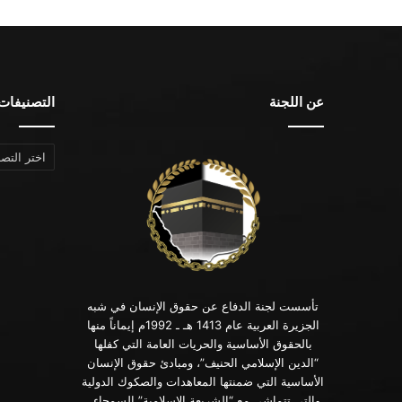
عن اللجنة
التصنيفات
التصنيفات
تأسست لجنة الدفاع عن حقوق الإنسان في شبه
الجزيرة العربية عام 1413 هـ ـ 1992م إيماناً منها
بالحقوق الأساسية والحريات العامة التي كفلها
“الدين الإسلامي الحنيف”، ومبادئ حقوق الإنسان
الأساسية التي ضمنتها المعاهدات والصكوك الدولية
والتي تتماشى مع “الشريعة الإسلامية” السمحاء .