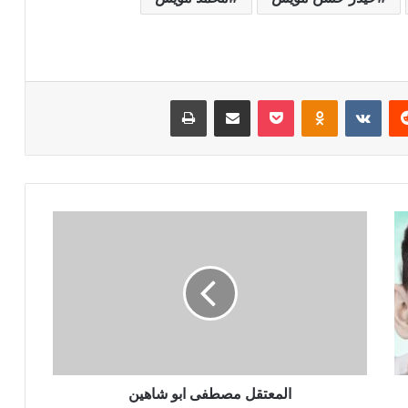
ريست
بوكيت
Odnoklassniki
مشاركة عبر البريد
طباعة
المعتقل مصطفى ابو شاهين