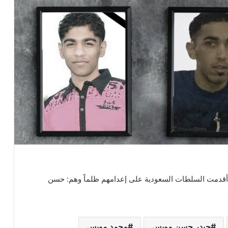
م أقدمت السلطات السعودية على إعدامهم ظلماً وهم: حسن
حيدر حسن مويس
محمد مويس