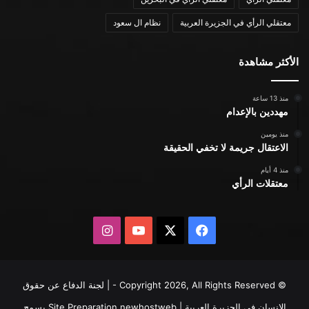
معتقلي الرأي في الجزيرة العربية
نظام ال سعود
الأكثر مشاهدة
منذ 13 ساعة
مهددين بالإعدام
منذ يومين
الاعتقال جريمة لا تخفي الحقيقة
منذ 4 أيام
معتقلات الرأي
X
فيسبوك
يوتيوب
انستقرام
© Copyright 2026, All Rights Reserved - | لجنة الدفاع عن حقوق
الإنسان في الجزيرة العربية | Site Preparation
newhostweb
يسمح