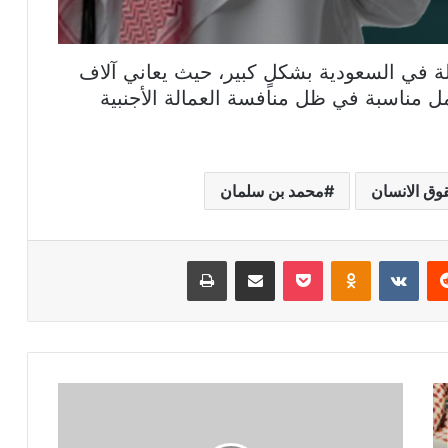
ة في السعودية بشكلٍ كبير، حيث يعاني آلاف
 مناسبة في ظل منافسة العمالة الأجنبية
وق الانسان
محمد بن سلمان
ريست
بوكيت
Odnoklassniki
مشاركة عبر البريد
طباعة