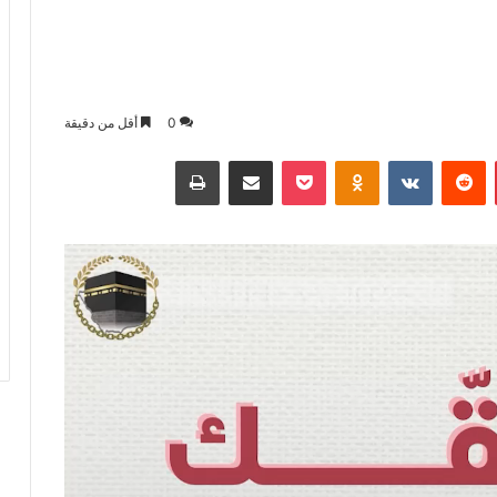
0
أقل من دقيقة
بينتيريست
بوكيت
Odnoklassniki
مشاركة عبر البريد
طباعة