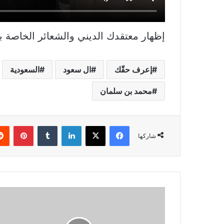
إظهار معتقدك الديني والشعائر الخاصة 
إعرف حقّك
ال سعود
السعودية
محمد بن سلمان
فيسبوك
X
لينكدإن
بينتي
شاركها