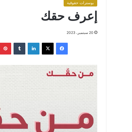
بوسترات حقوقية
إعرف حقك
20 سبتمبر، 2023
فيسبوك
X
لينكدإن