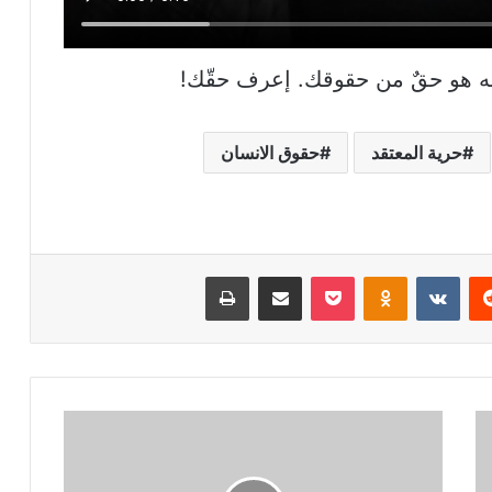
به هو حقٌ من حقوقك. إعرف حقّك!
حرية المعتقد
حقوق الانسان
ريست
بوكيت
Odnoklassniki
مشاركة عبر البريد
طباعة