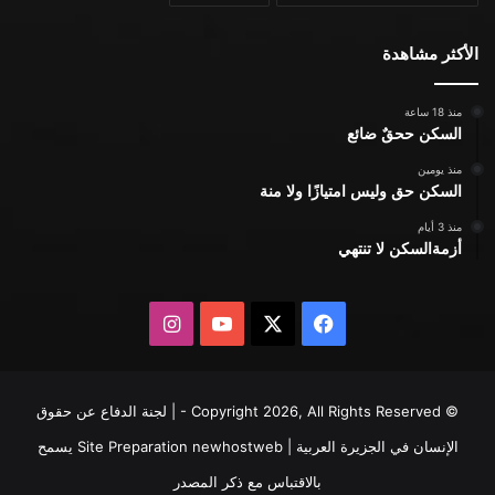
الأكثر مشاهدة
منذ 18 ساعة
السكن ححقٌ ضائع
منذ يومين
السكن حق وليس امتيازًا ولا منة
منذ 3 أيام
أزمةالسكن لا تنتهي
X
فيسبوك
يوتيوب
انستقرام
© Copyright 2026, All Rights Reserved - | لجنة الدفاع عن حقوق
الإنسان في الجزيرة العربية | Site Preparation
newhostweb
يسمح
بالاقتباس مع ذكر المصدر