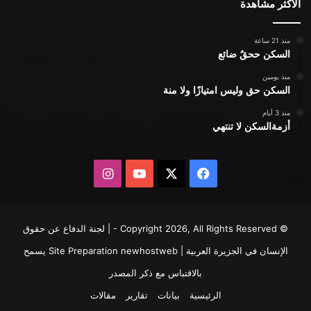
الأكثر مشاهدة
منذ 21 ساعة
السكن ححقٌ ضائع
منذ يومين
السكن حق وليس امتيازًا ولا منة
منذ 3 أيام
أزمةالسكن لا تنتهي
X
فيسبوك
يوتيوب
انستقرام
© Copyright 2026, All Rights Reserved - | لجنة الدفاع عن حقوق
الإنسان في الجزيرة العربية | Site Preparation
newhostweb
يسمح
بالاقتباس مع ذكر المصدر
الرئيسية
بيانات
تقارير
مقالات