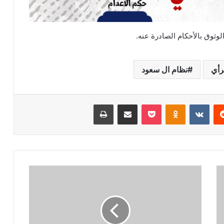
لوثوق بالأحكام الصادرة عنه.
رأي
نظام ال سعود
ريست
بوكيت
Odnoklassniki
مشاركة عبر البريد
طباعة