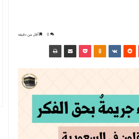
0
أقل من دقيقة
بينتيريست
بوكيت
Odnoklassniki
مشاركة عبر البريد
طباعة