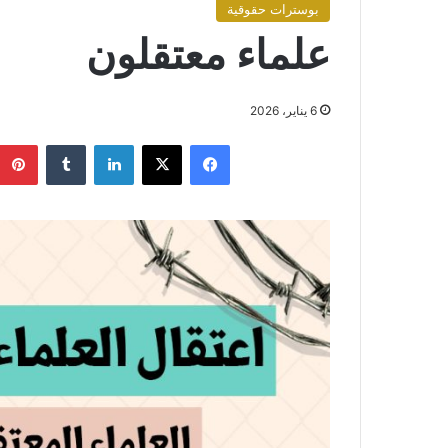
بوسترات حقوقية
علماء معتقلون
6 يناير، 2026
فيسبوك
X
لينكدإن