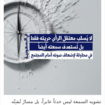
تشويه السمعة ليس حدثاً عابراً، بل مسارٌ تُشنّه