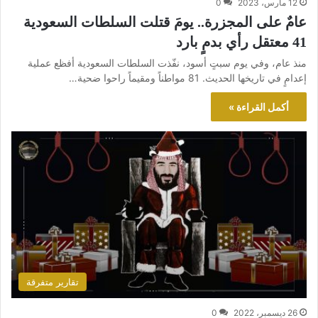
12 مارس، 2023
0
عامٌ على المجزرة.. يومَ قتلت السلطات السعودية
41 معتقل رأي بدمٍ بارد
منذ عام، وفي يوم سبتٍ أسود، نفّذت السلطات السعودية أفظع عملية
إعدامٍ في تاريخها الحديث. 81 مواطناً ومقيماً راحوا ضحية…
أكمل القراءة »
تقارير متفرقة
26 ديسمبر، 2022
0