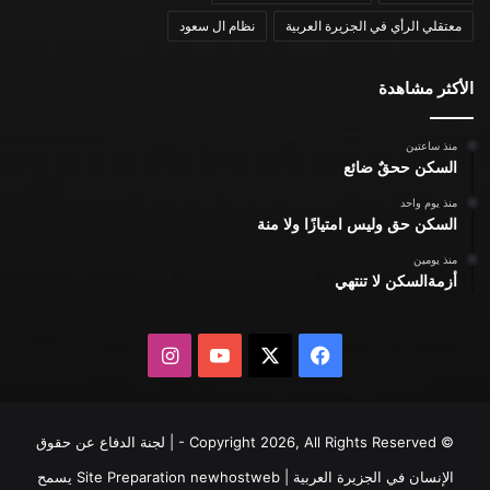
معتقلي الرأي في الجزيرة العربية
نظام ال سعود
الأكثر مشاهدة
منذ ساعتين
السكن ححقٌ ضائع
منذ يوم واحد
السكن حق وليس امتيازًا ولا منة
منذ يومين
أزمةالسكن لا تنتهي
X
فيسبوك
يوتيوب
انستقرام
© Copyright 2026, All Rights Reserved - | لجنة الدفاع عن حقوق
الإنسان في الجزيرة العربية | Site Preparation
newhostweb
يسمح