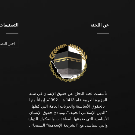
عن اللجنة
التصنيفات
التصنيفات
تأسست لجنة الدفاع عن حقوق الإنسان في شبه
الجزيرة العربية عام 1413 هـ ـ 1992م إيماناً منها
بالحقوق الأساسية والحريات العامة التي كفلها
“الدين الإسلامي الحنيف”، ومبادئ حقوق الإنسان
الأساسية التي ضمنتها المعاهدات والصكوك الدولية
والتي تتماشى مع “الشريعة الإسلامية” السمحاء .