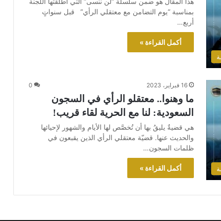
هذا المقال هو ضمن سلسلة “لن ننسى” التي أطلقتها اللجنة
بمناسبة “يوم التضامن مع معتقلي الرأي” قبل سنواتٍ
أربع…
أكمل القراءة »
ة
16 فبراير، 2023
0
ما وهنوا.. معتقلو الرأي في السجون
السعودية: لنا مع الحرية لقاء قريب!
هي قضيةٌ يليقُ بها أن تُخصَّص لها الأيام والشهور لإحيائها
والحديث عنها. قضيّة معتقلي الرأي الذين يقبعون في
ظلمات السجون…
أكمل القراءة »
ة