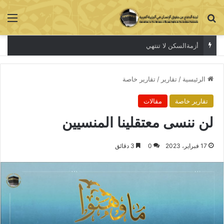
بحث عن
الق
مهددين بالإعدام
الرئيسية
/
تقارير
/
تقارير خاصة
تقارير خاصة
مقالات
لن ننسى معتقلينا المنسيين
17 فبراير، 2023
0
3 دقائق