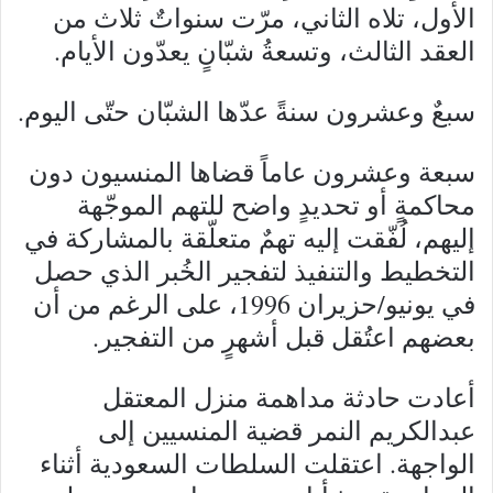
الأول، تلاه الثاني، مرّت سنواتٌ ثلاث من
العقد الثالث، وتسعةُ شبّانٍ يعدّون الأيام.
سبعٌ وعشرون سنةً عدّها الشبّان حتّى اليوم.
سبعة وعشرون عاماً قضاها المنسيون دون
محاكمةٍ أو تحديدٍ واضح للتهم الموجّهة
إليهم، لُفّقت إليه تهمٌ متعلّقة بالمشاركة في
التخطيط والتنفيذ لتفجير الخُبر الذي حصل
في يونيو/حزيران 1996، على الرغم من أن
بعضهم اعتُقل قبل أشهرٍ من التفجير.
أعادت حادثة مداهمة منزل المعتقل
عبدالكريم النمر قضية المنسيين إلى
الواجهة. اعتقلت السلطات السعودية أثناء