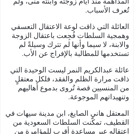
المداهمة منذ أيام زوجته وابنته منى، ولم
تُعرف الأسباب.
العائلة التي ذاقت لوعة الاعتقال التعسفي
وهمجية السلطات فُجِعت باعتقال الزوجة
والابنة، لا سيما وأنها لم تترك وسيلةً لم
تستخدمها للمطالبة بالإفراج عن الأب.
عائلة عبدالكريم النمر ليست الوحيدة التي
ذاقت مرارة الظلم والفقد، فلكل معتقلٍ
من المنسيين قصة تُروى بدموع أهاليهم
وتنهيداتهم الموجوعة.
المعتقل هاني الصايغ، ابن مدينة سيهات في
القطيف، تمكّنت السلطات السعودية من
اعتقاله عبر مساعدة أقرب للمؤامرة من