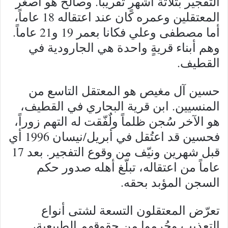
التفجير بثلاثة أشهرٍ تقريباً. وصالح هو أصغر
المعتقلين وعمره كان عند اعتقاله 18 عاماً،
أما مصطفى وعلي فكانا بعمر 19 و21 عاماً.
وهم أبناء قريةٍ واحدة هي الجارودية في
القطيف.
حسين آل مغيص هو المعتقل التاسع من
المنسيين. ابن قرية البحاري في القطيف،
هو الآخر سُجن ظلماً ولٌفّقت له التهم زوراً،
فحسين قد اعتُقل في أبريل/نيسان 1996 أي
قبل شهرين ونيّف من وقوع التفجير. بعد 17
عاماً من اعتقاله، تبلّغ أهله صدور حكم
السجن المؤبد بحقه.
تعرّض المعتقلون التسعة لشتى أنواع
التعذيب وحُرموا من حقوقهم الطبيعية،