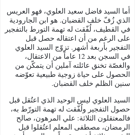
أما السيد فاضل سعيد العلوي، فهو العريس
الذي زُفّ خلف القضبان. هو ابن الجارودية
في القطيف، لُفّقت له تهمة التورط بالتفجير
على الرغم من أن اعتقاله حصل قبل
التفجير بأربعة أشهر. تزوّج السيد العلوي
في السجن بعد 12 عاماً من الاعتقال،
والغصّة تخنق عائلته آملين أن يتمكّن من
الحصول على حياة زوجية طبيعية تعوّضه
سنين الظلم خلف القضبان.
السيد العلوي ليس الوحيد الذي اعتُقل قبل
حصول التفجير ولُفّقت له تهمة التورّط به،
فالمعتقلون الثلاثة: علي المرهون، صالح
الرمضان، مصطفى المعلم اعتُقلوا قبل