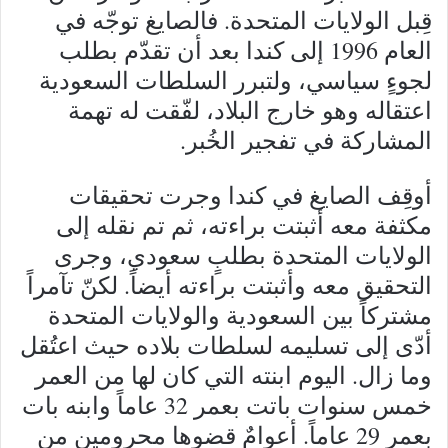
قِبل الولايات المتحدة. فالصايغ توجّه في
العام 1996 إلى كندا بعد أن تقدّم بطلب
لجوءٍ سياسي، ولتبرر السلطات السعودية
اعتقاله وهو خارج البلاد، لفّقت له تهمة
المشاركة في تفجير الخُبر.
أوقِف الصايغ في كندا وجرت تحقيقات
مكثفة معه أثبتت براءته، ثم تم نقله إلى
الولايات المتحدة بطلبٍ سعودي، وجرى
التحقيق معه وأثبتت براءته أيضاً. لكنّ تآمراً
مشتركاً بين السعودية والولايات المتحدة
أدّى إلى تسليمه لسلطات بلاده حيث اعتُقل
وما زال. اليوم ابنته التي كان لها من العمر
خمس سنوات باتت بعمر 32 عاماً وابنه بات
بعمر 29 عاماً. أعوامٌ قضوها محرومين من