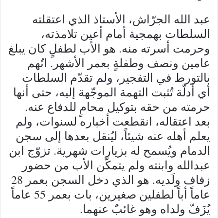
عبد الله الجرّاش، الأستاذ الذي اعتقلته
السلطات بهمجية أمام أعين تلامذته،
وحرمت أسرته منه. هو الأب لطفلٍ كان يبلغ
عامين ونصف وطفلةٍ بعمر الأشهر. اتُهم
بالتورط في التفجير، ولم تقدّم السلطات
أي أدلّة تُثبت التهمة الموجّهة إليه، حتى أنها
حرمته من حقه بتوكيل محامٍ للدفاع عنه.
بعد اعتقاله، انقطعت أخباره لسنوات، ولم
يعلم أهله عنه شيئاً، ليُنقل بعدها إلى سجن
الدمام ويُسمح له بزيارات شهرية. تزوّج ابن
عبدالله وابنته ولم يتمكّن الأب من حضور
زفاف ولَديه. هو الذي دخل السجن بعمر 28
عاماً أباً لطفلين صغيرين، بات بعمر 55 عاماً
يُزَفّ ولداه وهو غائبٌ عنهما.