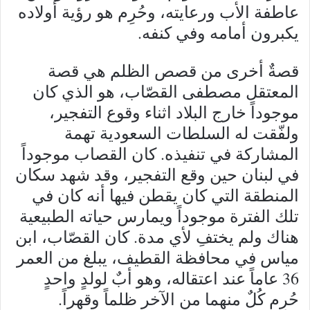
عاطفة الأب ورعايته، وحُرِم هو رؤية أولاده
يكبرون أمامه وفي كنفه.
قصةٌ أخرى من قصص الظلم هي قصة
المعتقل مصطفى القصّاب، هو الذي كان
موجوداً خارج البلاد اثناء وقوع التفجير،
ولفّقت له السلطات السعودية تهمة
المشاركة في تنفيذه. كان القصاب موجوداً
في لبنان حين وقع التفجير، وقد شهد سكان
المنطقة التي كان يقطن فيها أنه كان في
تلك الفترة موجوداً ويمارس حياته الطبيعية
هناك ولم يختفِ لأي مدة. كان القصّاب، ابن
مياس في محافظة القطيف، يبلغ من العمر
36 عاماً عند اعتقاله، وهو أبٌ لولدٍ واحدٍ
حُرِم كُلٌ منهما من الآخر ظلماً وقهراً.