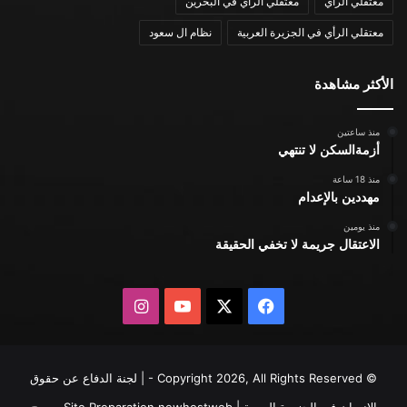
معتقلي الرأي
معتقلي الرأي في البحرين
معتقلي الرأي في الجزيرة العربية
نظام ال سعود
الأكثر مشاهدة
منذ ساعتين
أزمةالسكن لا تنتهي
منذ 18 ساعة
مهددين بالإعدام
منذ يومين
الاعتقال جريمة لا تخفي الحقيقة
X
فيسبوك
يوتيوب
انستقرام
© Copyright 2026, All Rights Reserved - | لجنة الدفاع عن حقوق
الإنسان في الجزيرة العربية | Site Preparation
newhostweb
يسمح