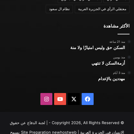
معتقلي الرأي في الجزيرة العربية
نظام ال سعود
الأكثر مشاهدة
منذ 21 ساعة
السكن حق وليس امتيازًا ولا منة
منذ يومين
أزمةالسكن لا تنتهي
منذ 3 أيام
مهددين بالإعدام
X
فيسبوك
يوتيوب
انستقرام
© Copyright 2026, All Rights Reserved - | لجنة الدفاع عن حقوق
الإنسان في الجزيرة العربية | Site Preparation
newhostweb
يسمح