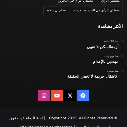
معتقلي الرأي
معتقلي الرأي في البحرين
معتقلي الرأي في الجزيرة العربية
نظام ال سعود
الأكثر مشاهدة
منذ 16 ساعة
أزمةالسكن لا تنتهي
منذ يوم واحد
مهددين بالإعدام
منذ يومين
الاعتقال جريمة لا تخفي الحقيقة
X
فيسبوك
يوتيوب
انستقرام
© Copyright 2026, All Rights Reserved - | لجنة الدفاع عن حقوق
الإنسان في الجزيرة العربية | Site Preparation
newhostweb
يسمح